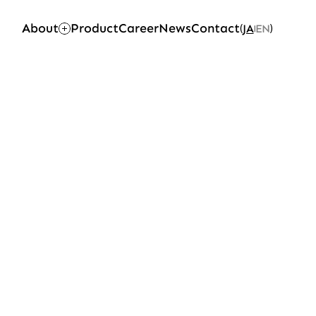
About
Product
Career
News
Contact
JA
EN
(
)
|
Top
Company