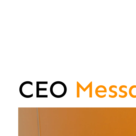
CEO 
Mess