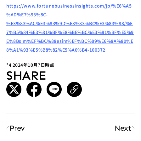
https://www.fortunebusinessinsights.com/jp/%E6%A5
%AD%E7%95%8C-
%E3%83%AC%E3%83%9D%E3%83%BC%E3%83%88/%E
7%B5%84%E3%81%BF%E8%BE%BC%E3%81%BF%E5%9
E%8Bsim%EF%BC%88esim%EF%BC%89%E6%8A%80%E
8%A1%93%E5%B8%82%E5%A0%B4-100372
*4 2024年10月7日時点
SHARE
Prev
Next