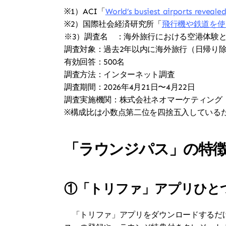
※1）ACI「
World’s busiest airports revealed
※2）国際社会経済研究所「
飛行機や鉄道を使
※3）調査名　：海外旅行における空港体験
調査対象：過去2年以内に海外旅行（日帰り
有効回答：500名
調査方法：インターネット調査
調査期間：2026年4月21日〜4月22日
調査実施機関：株式会社ネオマーケティング
※構成比は小数点第二位を四捨五入しているた
「ラウンジパス」の特
①「トリファ」アプリひと
　「トリファ」アプリをダウンロードするだ