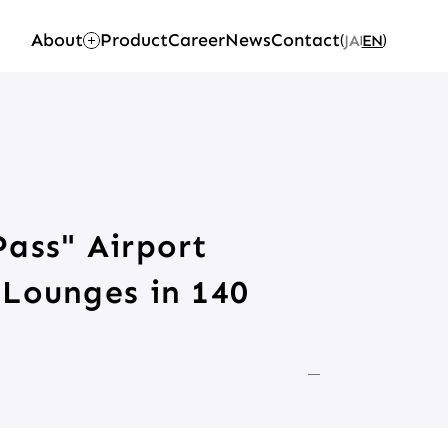
About
Product
Career
News
Contact
JA
EN
(
)
|
ass" Airport 
Lounges in 140 