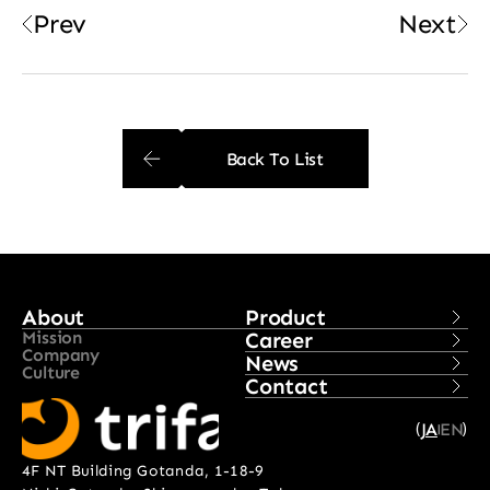
Prev
Next
Back To List
About
Product
Mission
Career
Company
News
Culture
Contact
JA
EN
(
)
|
4F NT Building Gotanda, 1-18-9